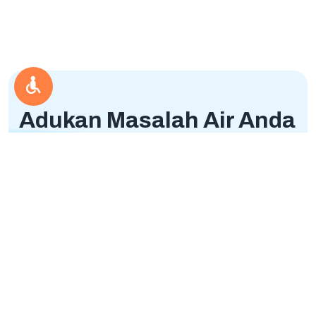
Adukan Masalah Air Anda
dengan Mudah!
Sampaikan keluhan Anda terkait layanan air
PAM JAYA dengan mudah dan cepat.
Kami siap menanggapi setiap aduan
meningkatkan kualitas pelayanan.
Ajukan Pengaduan